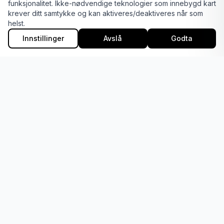
funksjonalitet. Ikke-nødvendige teknologier som innebygd kart
krever ditt samtykke og kan aktiveres/deaktiveres når som
Generell info
helst.
2–4 år
Innstillinger
Avslå
Godta
4–5 år
6–9 år
10–13 år
13–18 år
18+ GymX og Glatrim
TurnGlede
Konkurranse
Rytmisk gymnastikk
Parkour
Troppsgymnastikk
Apparatturn
Ressursdager