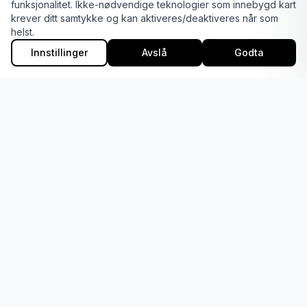
funksjonalitet. Ikke-nødvendige teknologier som innebygd kart
krever ditt samtykke og kan aktiveres/deaktiveres når som
Generell info
helst.
2–4 år
Innstillinger
Avslå
Godta
4–5 år
6–9 år
10–13 år
13–18 år
18+ GymX og Glatrim
TurnGlede
Konkurranse
Rytmisk gymnastikk
Parkour
Troppsgymnastikk
Apparatturn
Ressursdager