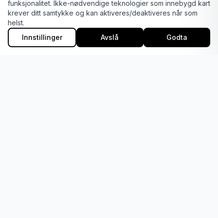
funksjonalitet. Ikke-nødvendige teknologier som innebygd kart
krever ditt samtykke og kan aktiveres/deaktiveres når som
Generell info
helst.
2–4 år
Innstillinger
Avslå
Godta
4–5 år
6–9 år
10–13 år
13–18 år
18+ GymX og Glatrim
TurnGlede
Konkurranse
Rytmisk gymnastikk
Parkour
Troppsgymnastikk
Apparatturn
Ressursdager