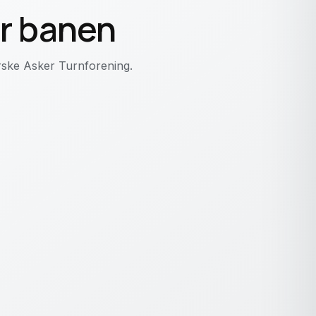
or banen
forske Asker Turnforening.