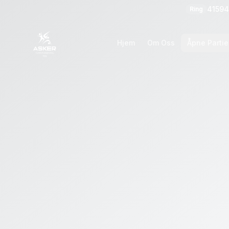
41594
Ring
Hjem
Om Oss
Åpne Partie
Generell info
2–4 år
4–5 år
6–9 år
10–13 år
13–18 år
18+ GymX og Glatri
TurnGlede