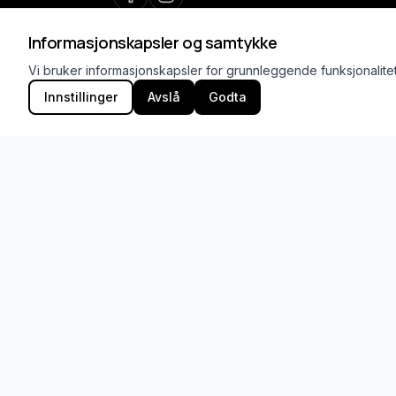
Informasjonskapsler og samtykke
Vi bruker informasjonskapsler for grunnleggende funksjonalite
Innstillinger
Avslå
Godta
Kontakt
Holmen Turnhall, Vogellund 28, 1394 Ne
Org.nr.: 974 375 397
Administrasjon:
41594586
Avd.leder bredde
99001970
E-post:
admin@askerturn.no
© 2026 Asker Turnforening. Alle rettighet
Personvern
Samtykkeinnstillinger