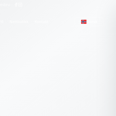
Nesbru
26
Nettbutikk
Kontakt
Norsk