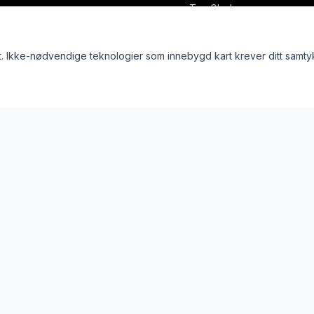
TurnGlede
t. Ikke-nødvendige teknologier som innebygd kart krever ditt samty
sbru
er forbeholdt.
Vi skaper varige bevegels