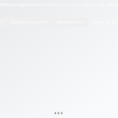
586
admin@askerturn.no
Holmen Turnhall, Vogellund 28, 1394 
r
Konkurransepartier
Arrangement
Partier Vår 20
Rytmisk gymnastikk
Kommende arrangement
Parkour
Tidligere arrangement
Troppsgymnastikk
Resultater konkurranser
Apparatturn
Ressursdager
Ressursdager
Gamle nyheter
Nyhetsbrev
m
404