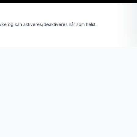
kke og kan aktiveres/deaktiveres når som helst.
Bli medlem
Se alle partier
esopplevelser for alle aldre gjennom turn.